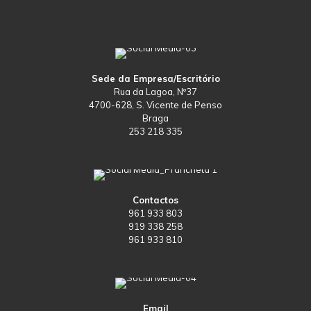
Sede da Empresa/Escritório
Rua da Lagoa, Nº37
4700-628, S. Vicente de Penso
Braga
253 218 335
Contactos
961 933 803
919 338 258
961 933 810
Email